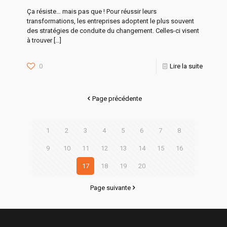
Ça résiste… mais pas que ! Pour réussir leurs
transformations, les entreprises adoptent le plus souvent
des stratégies de conduite du changement. Celles-ci visent
à trouver
[…]
0
Lire la suite
Page précédente
1
2
3
4
5
6
7
8
9
10
11
12
13
14
15
16
17
18
19
20
Page suivante