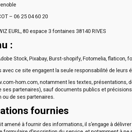
renoble
COT – 06 25 04 60 20
WIZ
EURL, 80 espace 3 fontaines 38140 RIVES
u :
obe Stock, Pixabay, Burst-shopify, Fotomelia, flaticon,
s avec ce site engagent la seule responsabilité de leurs é
www.com-hom.com, notamment les textes, présentations
ses partenaires), sauf documents publics et précisions 
 ou de ses partenaires.
mations fournies
ait amené à fournir des informations, il s’engage à délivre
e formulaire d’inscription du service, et notamment à ne 