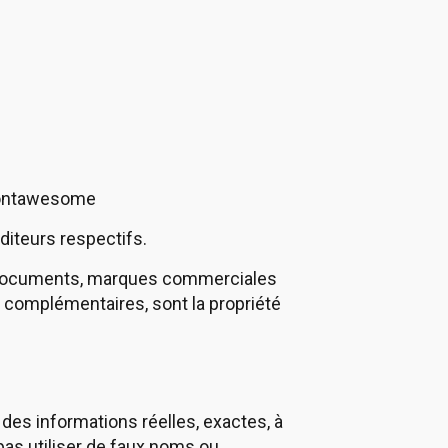
 fontawesome
diteurs respectifs.
, documents, marques commerciales
complémentaires, sont la propriété
r des informations réelles, exactes, à
pas utiliser de faux noms ou