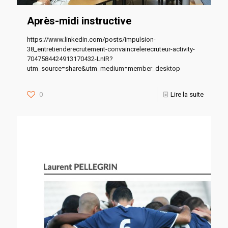
Après-midi instructive
https://www.linkedin.com/posts/impulsion-
38_entretienderecrutement-convaincrelerecruteur-activity-
7047584424913170432-LnIR?
utm_source=share&utm_medium=member_desktop
0
Lire la suite