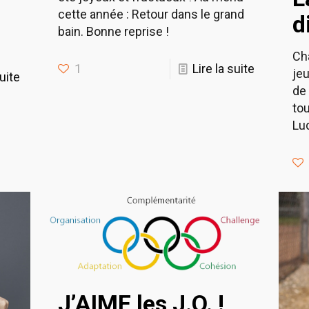
cette année : Retour dans le grand
d
bain. Bonne reprise !
Cha
1
Lire la suite
je
suite
de 
tou
Lu
J’AIME les J.O. !