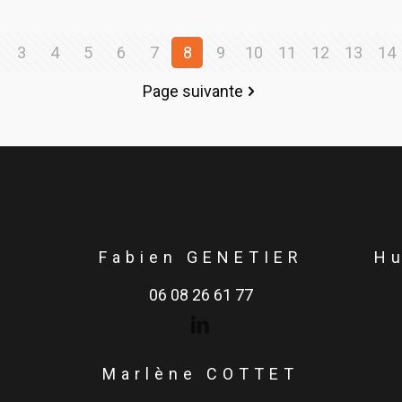
3
4
5
6
7
8
9
10
11
12
13
14
Page suivante
Fabien GENETIER
H
06 08 26 61 77
Marlène COTTET