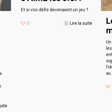
Et si vos défis devenaient un jeu ?
L
0
Lire la suite
m
Un 
le
ent
si
l’i
au
e
s
suite