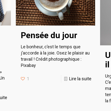
Pensée du jour
Le bonheur, c’est le temps que
U
j’accorde à la joie. Osez le plaisir au
travail ! Crédit photographique :
i
Pixabay
»
Urg
 Un
1
Lire la suite
C’
ma
ten
suite
la 