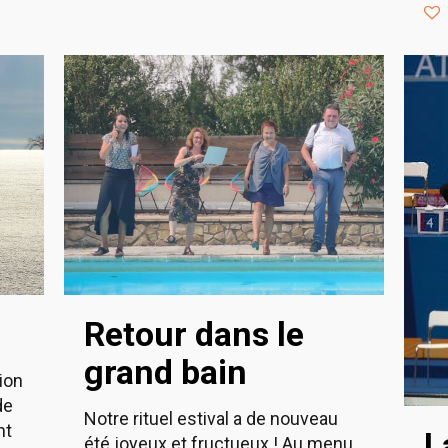
Retour dans le
grand bain
ion
de
Notre rituel estival a de nouveau
nt
L
été joyeux et fructueux ! Au menu