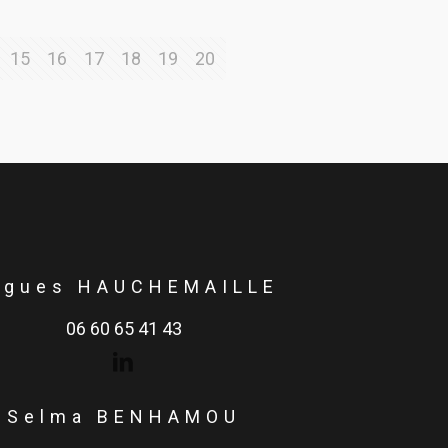
15
16
17
18
19
20
ugues HAUCHEMAILLE
06 60 65 41 43
Selma BENHAMOU