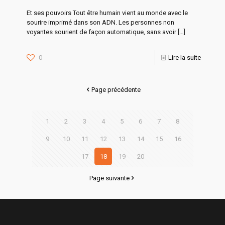
Et ses pouvoirs Tout être humain vient au monde avec le
sourire imprimé dans son ADN. Les personnes non
voyantes sourient de façon automatique, sans avoir
[…]
0
Lire la suite
Page précédente
1
2
3
4
5
6
7
8
9
10
11
12
13
14
15
16
17
18
19
20
Page suivante