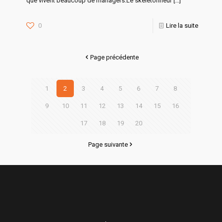
que vivent beaucoup de managers.Le skeletonneur
[…]
0
Lire la suite
Page précédente
1
2
3
4
5
6
7
8
9
10
11
12
13
14
15
16
17
18
19
20
Page suivante