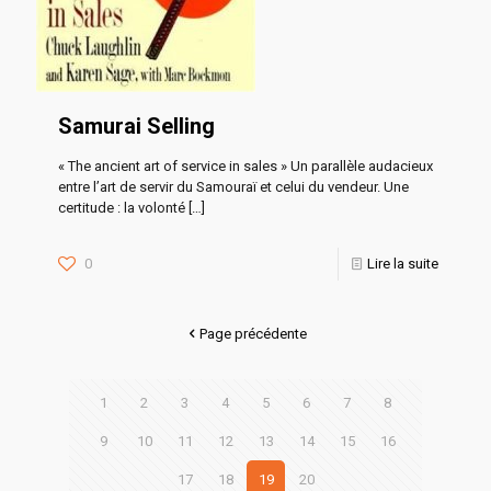
Samurai Selling
« The ancient art of service in sales » Un parallèle audacieux
entre l’art de servir du Samouraï et celui du vendeur. Une
certitude : la volonté
[…]
0
Lire la suite
Page précédente
1
2
3
4
5
6
7
8
9
10
11
12
13
14
15
16
17
18
19
20