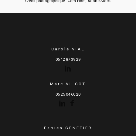
Crédit photographique :
Com-Hom
,
Adobe Stock
Carole VIAL
06 12 87 39 29
Marc VILCOT
06 25 04 60 20
Fabien GENETIER