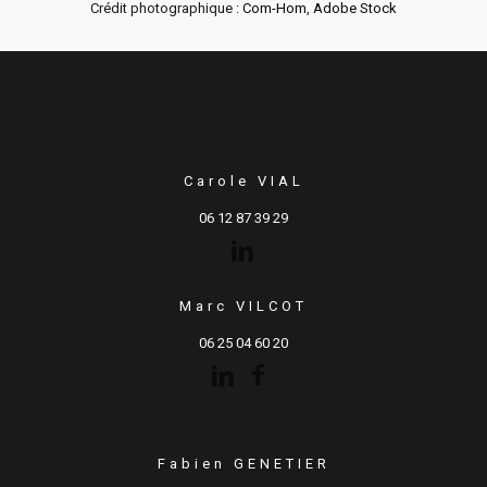
Crédit photographique :
Com-Hom
,
Adobe Stock
Carole VIAL
06 12 87 39 29
Marc VILCOT
06 25 04 60 20
Fabien GENETIER