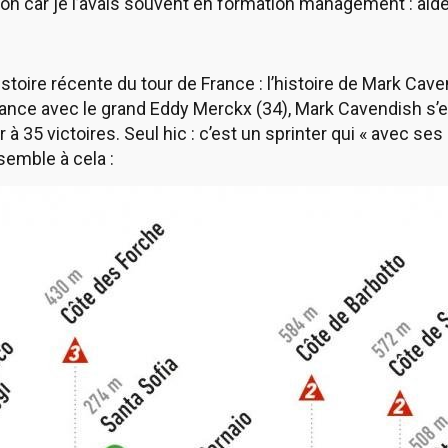
on car je l’avais souvent en formation management : aider,
histoire récente du tour de France : l’histoire de Mark Ca
rance avec le grand Eddy Merckx (34), Mark Cavendish s’es
 à 35 victoires. Seul hic : c’est un sprinter qui « avec s
semble à cela :