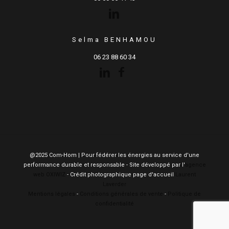
Selma BENHAMOU
06 23 88 60 34
@2025 Com-Hom | Pour fédérer les énergies au service d'une
performance durable et responsable - Site développé par l'
agence
web OXIWIZ
- Crédit photographique page d'accueil
Laurent
Laverder
Mentions légales
-
Conditions générales de vente
-
Politique de
confidentialité