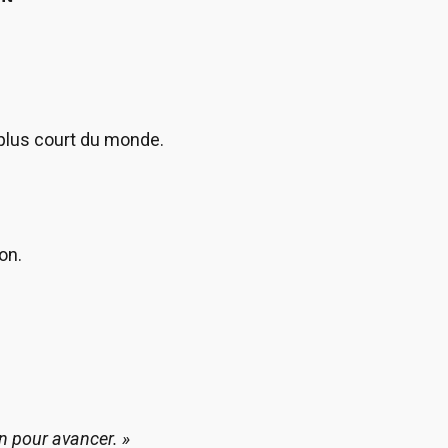
 plus court du monde.
on.
n pour avancer. »