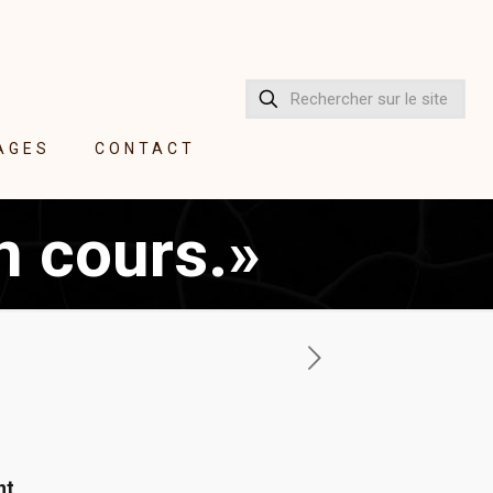
AGES
CONTACT
n cours.»
nt