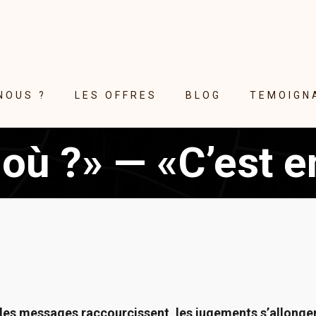
NOUS ?
LES OFFRES
BLOG
TEMOIGN
 où ?» — «C’est e
 les messages raccourcissent, les jugements s’allonge