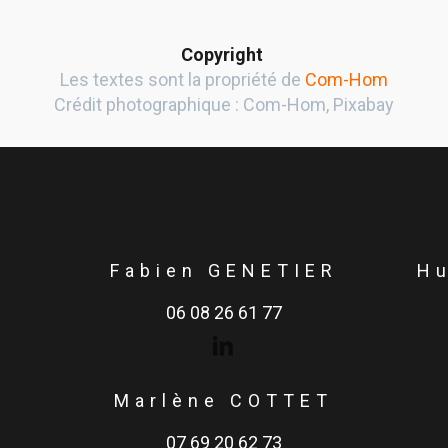
Copyright
Les textes sont la propriété de
Com-Hom
Crédit photographique : Com-Hom, Pixabay
Fabien GENETIER
H
06 08 26 61 77
Marlène COTTET
07 69 20 62 73