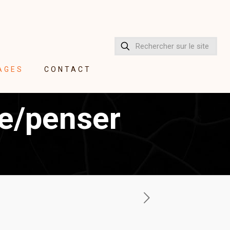
AGES
CONTACT
re/penser