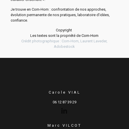
Je trouve en Com-Hom : confrontation de nos approches,
évolution permanente de nos pratiques, laboratoire d’idées,
confiance.
Copyright
Les textes sont la propriété de
Com-Hom
Crédit photographique : Com-Hom, Laurent Laveder,
Adobestock
Carole VIAL
06 12 87 39 29
Marc VILCOT