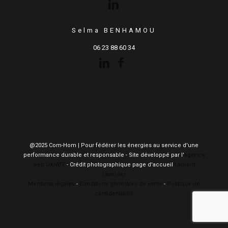
Selma BENHAMOU
06 23 88 60 34
@2025 Com-Hom | Pour fédérer les énergies au service d'une
performance durable et responsable - Site développé par l'
agence
web OXIWIZ
- Crédit photographique page d'accueil
Laurent
Laverder
Mentions légales
-
Conditions générales de vente
-
Politique de
confidentialité