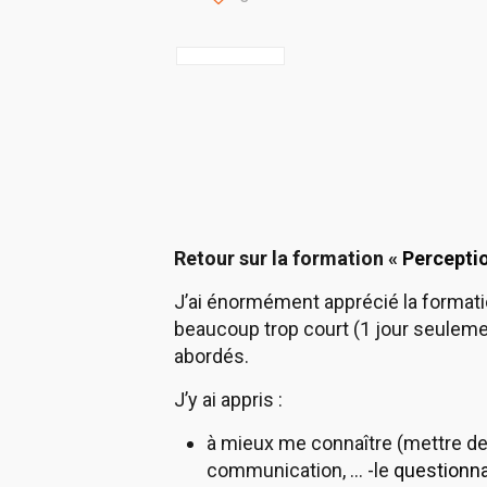
Retour sur la formation «
Percepti
J’ai énormément apprécié la format
beaucoup trop court (1 jour seulemen
abordés.
J’y ai appris :
à mieux me connaître (mettre d
communication, … -le
questionna