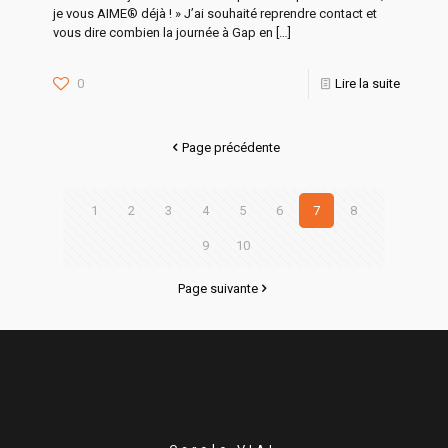
je vous AIME® déjà ! » J’ai souhaité reprendre contact et
vous dire combien la journée à Gap en
[…]
0
Lire la suite
Page précédente
1
2
3
4
5
6
7
8
9
10
Page suivante