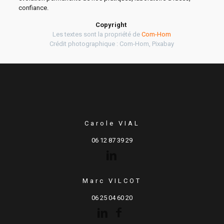
confiance.
Copyright
Les textes sont la propriété de
Com-Hom
Crédit photographique : Com-Hom, Pixabay
Carole VIAL
06 12 87 39 29
Marc VILCOT
06 25 04 60 20