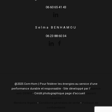
06 60 65 41 43
Selma BENHAMOU
06 23 88 60 34
@2025 Com-Hom | Pour fédérer les énergies au service d'une
performance durable et responsable - Site développé par l'
agence
web OXIWIZ
- Crédit photographique page d'accueil
Laurent
Laverder
Mentions légales
-
Conditions générales de vente
-
Politique de
confidentialité