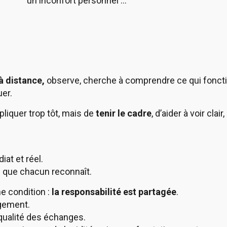
un inconfort personnel …
à distance,
observe, cherche à comprendre ce qui fonctio
uer.
xpliquer trop tôt, mais de
tenir le cadre
, d’aider à voir cla
at et réel.
ce que chacun reconnaît.
e condition :
la responsabilité est partagée
.
gement.
qualité des échanges.