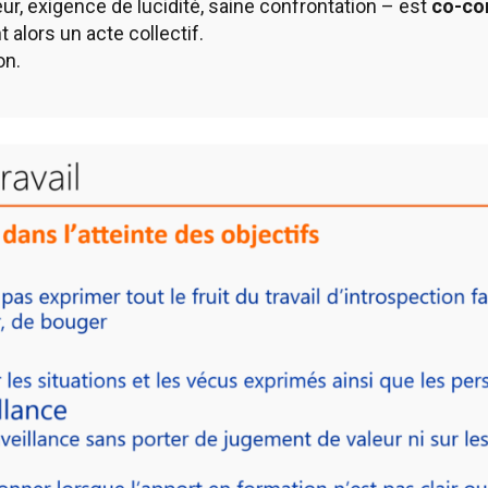
rreur, exigence de lucidité, saine confrontation – est
co-con
 alors un acte collectif.
on.