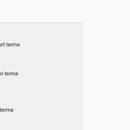
urt terme
en terme
 terme