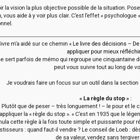
voir la vision la plus objective possible de la situation. Pos
ion, vous aide à y voir plus clair. C’est l’effet « psycholog
onnel.
livre m’a aidé sur ce chemin «
Le livre des décisions – D
appliquer pour mieux réfléchi
me sert parfois de mémo qui regroupe une cinquantaine d
peut vous suivre tout au long de vo
Je voudrais faire un focus sur un outil dans la sectio
« La règle du stop »
:
Plutôt que de peser – très longuement ! – le pour et le 
’appliquer la « règle du stop ». « C’est en 1935 que le lég
ula cette règle à la fois toute simple et puissante pour r
stisseurs : quand faut-il vendre ? Le conseil de Loeb : 
de sa valeur, vendez sans tergivers