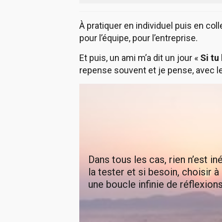
À pratiquer en individuel puis en col
pour l’équipe, pour l’entreprise.
Et puis, un ami m’a dit un jour «
Si tu
repense souvent et je pense, avec le r
Dans tous les cas, rien n’est i
la tester et si besoin, choisir
une boucle infinie de réflexions