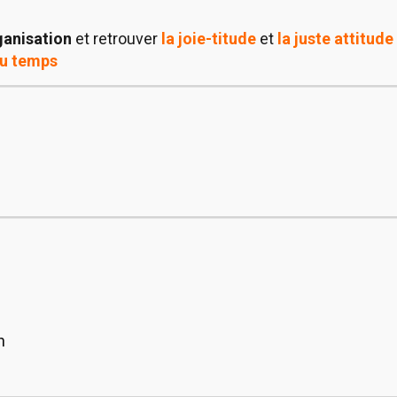
rganisation
et retrouver
la joie-titude
et
la juste attitude
du temps
n