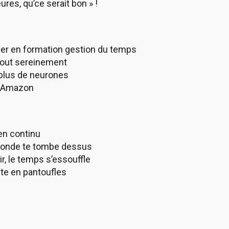
ures, qu’ce serait bon » !
ller en formation gestion du temps
tout sereinement
 plus de neurones
es Amazon
en continu
l’monde te tombe dessus
r, le temps s’essouffle
ste en pantoufles