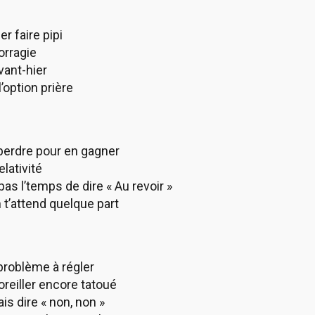
er faire pipi
orragie
vant-hier
’option prière
 perdre pour en gagner
elativité
as l’temps de dire « Au revoir »
n t’attend quelque part
problème à régler
’oreiller encore tatoué
ais dire « non, non »