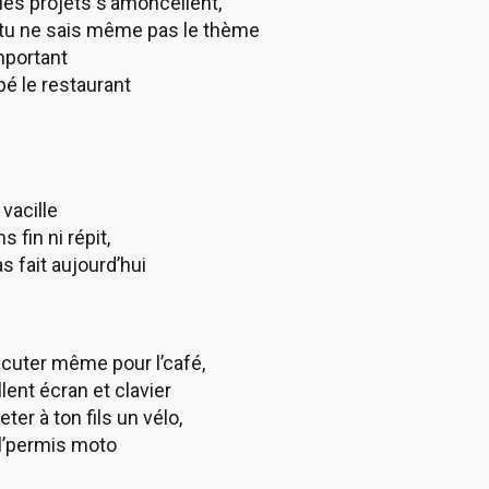
les projets s’amoncellent,
t tu ne sais même pas le thème
mportant
pé le restaurant
vacille
 fin ni répit,
s fait aujourd’hui
scuter même pour l’café,
ent écran et clavier
ter à ton fils un vélo,
r l’permis moto