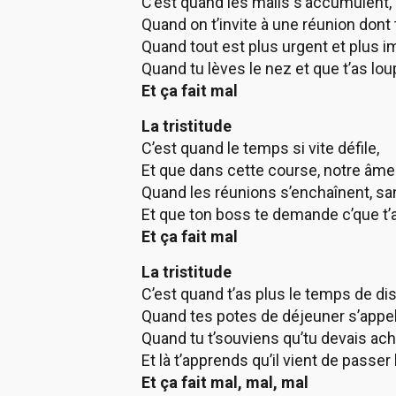
C’est quand les mails s’accumulent, 
Quand on t’invite à une réunion don
Quand tout est plus urgent et plus i
Quand tu lèves le nez et que t’as lou
Et ça fait mal
La tristitude
C’est quand le temps si vite défile,
Et que dans cette course, notre âme 
Quand les réunions s’enchaînent, sans
Et que ton boss te demande c’que t’a
Et ça fait mal
La tristitude
C’est quand t’as plus le temps de di
Quand tes potes de déjeuner s’appell
Quand tu t’souviens qu’tu devais ache
Et là t’apprends qu’il vient de passe
Et ça fait mal, mal, mal