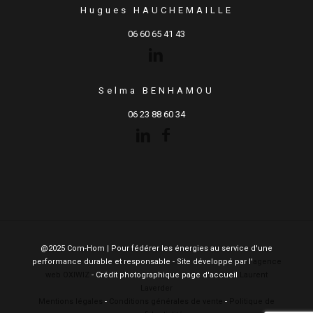
Hugues HAUCHEMAILLE
06 60 65 41 43
Selma BENHAMOU
06 23 88 60 34
@2025 Com-Hom | Pour fédérer les énergies au service d'une
performance durable et responsable - Site développé par l'
agence
web OXIWIZ
- Crédit photographique page d'accueil
Laurent
Laverder
Mentions légales
-
Conditions générales de vente
-
Politique de