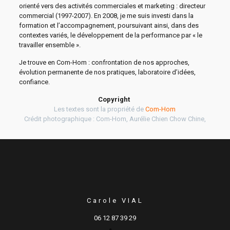
orienté vers des activités commerciales et marketing : directeur
commercial (1997-2007). En 2008, je me suis investi dans la
formation et l’accompagnement, poursuivant ainsi, dans des
contextes variés, le développement de la performance par « le
travailler ensemble ».
Je trouve en Com-Hom : confrontation de nos approches,
évolution permanente de nos pratiques, laboratoire d’idées,
confiance.
Copyright
Les textes sont la propriété de
Com-Hom
Crédit photographique : Com-Hom, Aurélie Chien Chow Chine,
Carole VIAL
06 12 87 39 29