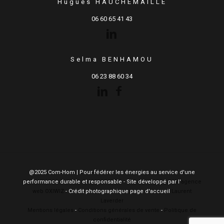
Hugues HAUCHEMAILLE
06 60 65 41 43
Selma BENHAMOU
06 23 88 60 34
@2025 Com-Hom | Pour fédérer les énergies au service d'une
performance durable et responsable - Site développé par l'
agence
web OXIWIZ
- Crédit photographique page d'accueil
Laurent
Laverder
Mentions légales
-
Conditions générales de vente
-
Politique de
confidentialité