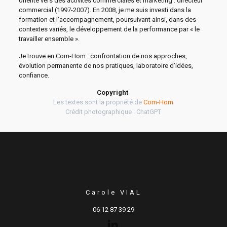
orienté vers des activités commerciales et marketing : directeur
commercial (1997-2007). En 2008, je me suis investi dans la
formation et l’accompagnement, poursuivant ainsi, dans des
contextes variés, le développement de la performance par « le
travailler ensemble ».
Je trouve en Com-Hom : confrontation de nos approches,
évolution permanente de nos pratiques, laboratoire d’idées,
confiance.
Copyright
Les textes sont la propriété de
Com-Hom
Crédit photographique : ChatGPT
Carole VIAL
06 12 87 39 29