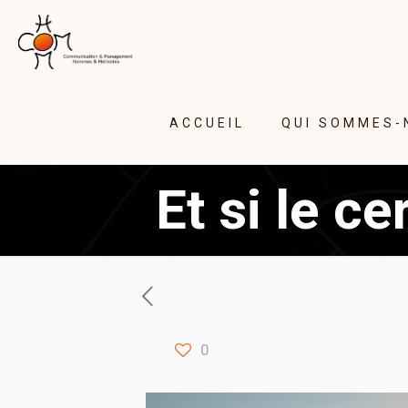
ACCUEIL
QUI SOMMES-
Et si le c
0