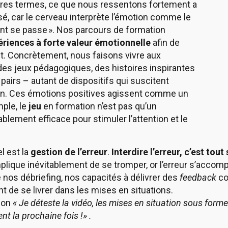
utres termes, ce que nous ressentons fortement a
é, car le cerveau interprète l’émotion comme le
nt se passe ». Nos parcours de formation
périences à forte valeur émotionnelle
afin de
t. Concrètement, nous faisons vivre aux
des jeux pédagogiques, des histoires inspirantes
airs – autant de dispositifs qui suscitent
exion. Ces émotions positives agissent comme un
ple, le
jeu
en formation n’est pas qu’un
ablement efficace pour stimuler l’attention et le
l est la
gestion de l’erreur
.
Interdire l’erreur, c’est to
plique inévitablement de se tromper, or l’erreur s’accom
 nos débriefing, nos capacités à délivrer des
feedback
con
nt de se livrer dans les mises en situations.
tion
« Je déteste la vidéo, les mises en situation sous forme 
t la prochaine fois !» .