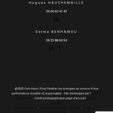
Hugues HAUCHEMAILLE
06 60 65 41 43
Selma BENHAMOU
06 23 88 60 34
@2025 Com-Hom | Pour fédérer les énergies au service d'une
performance durable et responsable - Site développé par l'
agence
web OXIWIZ
- Crédit photographique page d'accueil
Laurent
Laverder
Mentions légales
-
Conditions générales de vente
-
Politique de
confidentialité