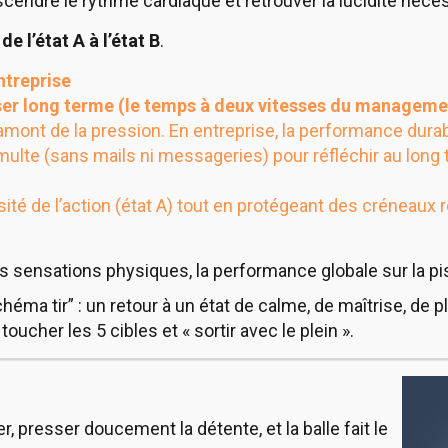
descendre le rythme cardiaque et retrouver la lucidité néc
de l’état A à l’état B
.
ntreprise
nser long terme (le temps à deux vitesses du manageme
en amont de la pression. En entreprise, la performance dur
ulte (sans mails ni messageries) pour réfléchir au long te
nsité de l’action (état A) tout en protégeant des créneaux r
, les sensations physiques, la performance globale sur la pi
 schéma tir” : un retour à un état de calme, de maîtrise, d
toucher les 5 cibles et « sortir avec le plein ».
er, presser doucement la détente, et la balle fait le