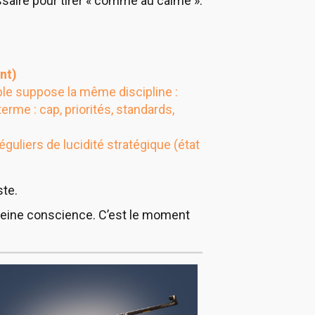
essaire pour tirer « comme au calme ».
nt)
able suppose la même discipline :
rme : cap, priorités, standards,
éguliers de lucidité stratégique (état
ste.
e pleine conscience. C’est le moment