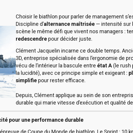
Choisir le biathlon pour parler de management s
Discipline d’
alternance maîtrisée
— intensité sur 
scène le même défi que vivent nos managers : tenir
redescendre
pour décider juste.
Clément Jacquelin incarne ce double temps. Ancien
3D, entreprise spécialisée dans l’ergonomie de produ
vécu de l’intérieur la bascule entre
état A
(le rush 
la lucidité), avec ce principe simple et exigeant :
p
simplifie
pour rester efficace.
Depuis, Clément applique au sein de son entrepri
durable qui marie vitesse d’exécution et qualité de
icacité pour une performance durable
 épreuve de Coupe du Monde de biathlon. Le Sprint : 10 