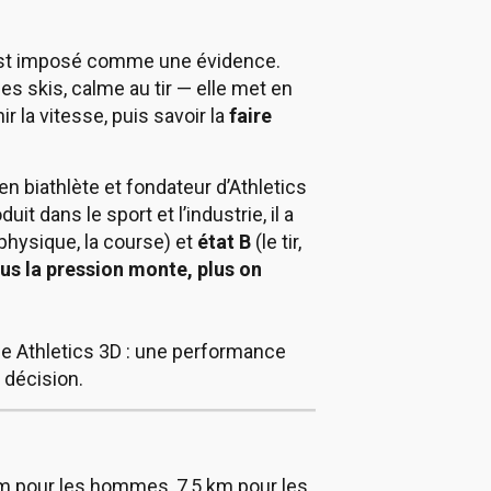
’est imposé comme une évidence.
les skis, calme au tir — elle met en
 la vitesse, puis savoir la
faire
 biathlète et fondateur d’Athletics
it dans le sport et l’industrie, il a
physique, la course) et
état B
(le tir,
lus la pression monte, plus on
se Athletics 3D : une performance
 décision.
km pour les hommes, 7,5 km pour les