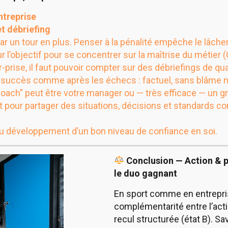
ntreprise
 et débriefing
 par un tour en plus. Penser à la pénalité empêche le lâcher
ur l’objectif pour se concentrer sur la maîtrise du métier (
r-prise, il faut pouvoir compter sur des débriefings de qu
 succès comme après les échecs : factuel, sans blâme ni
“coach” peut être votre manager ou — très efficace — un
t pour partager des situations, décisions et standards 
 au développement d’un bon niveau de confiance en soi.
Conclusion — Action & pr
le duo gagnant
En sport comme en entrepris
complémentarité entre l’acti
recul structurée (état B). Sav