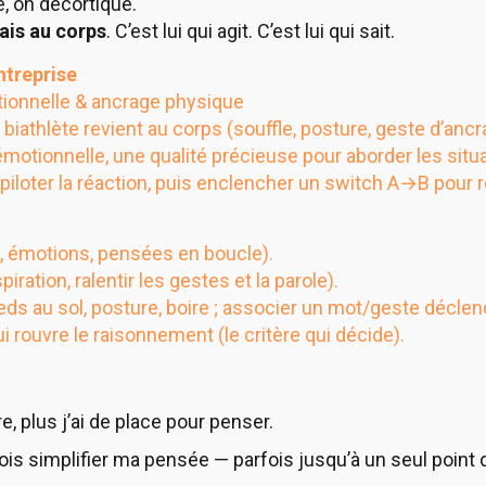
e, on décortique.
lais au corps
. C’est lui qui agit. C’est lui qui sait.
ntreprise
otionnelle & ancrage physique
biathlète revient au corps (souffle, posture, geste d’ancr
émotionnelle, une qualité précieuse pour aborder les situa
 piloter la réaction, puis enclencher un switch A→B pour ré
ps, émotions, pensées en boucle).
iration, ralentir les gestes et la parole).
ieds au sol, posture, boire ; associer un mot/geste déclen
ui rouvre le raisonnement (le critère qui décide).
e, plus j’ai de place pour penser.
ois simplifier ma pensée — parfois jusqu’à un seul point 