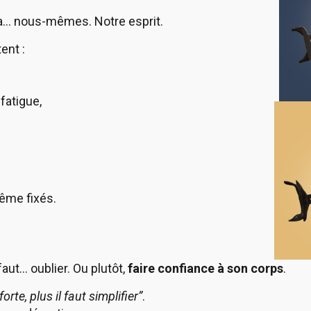
l y a… nous-mêmes. Notre esprit.
ent :
 fatigue,
même fixés.
l faut… oublier. Ou plutôt,
faire confiance à son corps
.
orte, plus il faut simplifier”
.