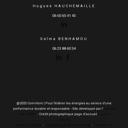
Hugues HAUCHEMAILLE
06 60 65 41 43
Selma BENHAMOU
06 23 88 60 34
@2025 Com-Hom | Pour fédérer les énergies au service d'une
performance durable et responsable - Site développé par l'
agence
web OXIWIZ
- Crédit photographique page d'accueil
Laurent
Laverder
Mentions légales
-
Conditions générales de vente
-
Politique de