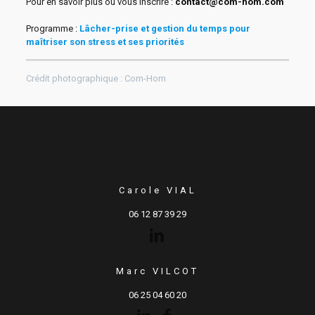
Pour en savoir plus ou vous inscrire :
contact@com-hom.com
Programme :
Lâcher-prise et gestion du temps pour
maîtriser son stress et ses priorités
Crédit photographique : Com-Hom
Carole VIAL
06 12 87 39 29
Marc VILCOT
06 25 04 60 20