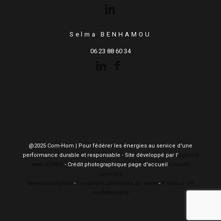
Selma BENHAMOU
06 23 88 60 34
@2025 Com-Hom | Pour fédérer les énergies au service d'une
performance durable et responsable - Site développé par l'
agence
web OXIWIZ
- Crédit photographique page d'accueil
Laurent
Laverder
Mentions légales
-
Conditions générales de vente
-
Politique de
confidentialité