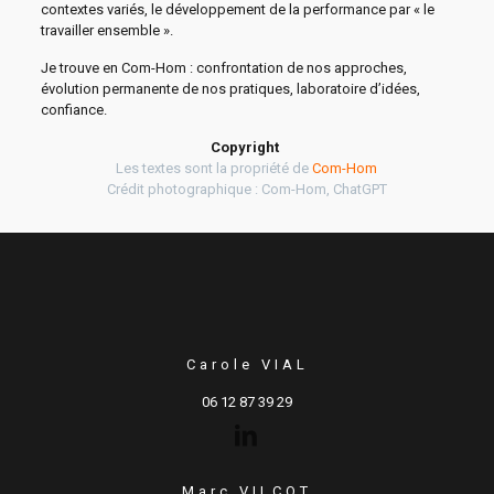
contextes variés, le développement de la performance par « le
travailler ensemble ».
Je trouve en Com-Hom : confrontation de nos approches,
évolution permanente de nos pratiques, laboratoire d’idées,
confiance.
Copyright
Les textes sont la propriété de
Com-Hom
Crédit photographique : Com-Hom, ChatGPT
Carole VIAL
06 12 87 39 29
Marc VILCOT