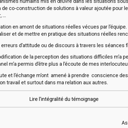
nismes humains mis en œuvre dans les situations sous pr
 de co-construction de solutions à valeur ajoutée pour les
, …
aration en amont de situations réelles vécues par l’équipe.
liser et de mettre en pratique des situations réelles ren
rreurs d’attitude ou de discours à travers les séances fi
dification de la perception des situations difficiles m’a p
nel m’a permis d’être plus a l’écoute de mes interlocuteu
te et l’échange m’ont amené à prendre conscience des l
 travail et surtout dans ma relation aux autres.
Lire l’intégralité du témoignage
As