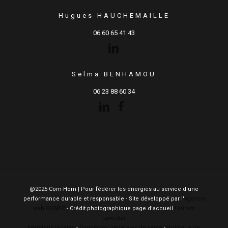
Hugues HAUCHEMAILLE
06 60 65 41 43
Selma BENHAMOU
06 23 88 60 34
@2025 Com-Hom | Pour fédérer les énergies au service d'une
performance durable et responsable - Site développé par l'
agence
web OXIWIZ
- Crédit photographique page d'accueil
Laurent
Laverder
Mentions légales
-
Conditions générales de vente
-
Politique de