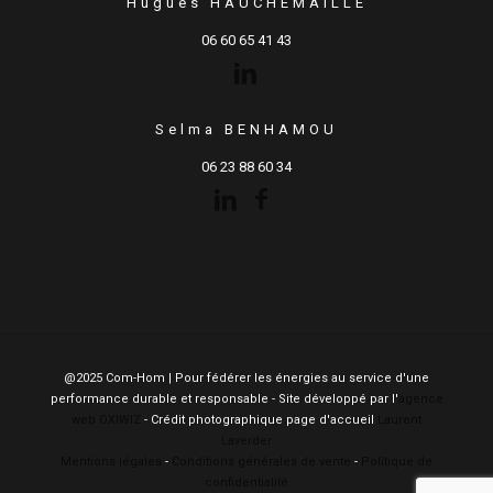
Hugues HAUCHEMAILLE
06 60 65 41 43
Selma BENHAMOU
06 23 88 60 34
@2025 Com-Hom | Pour fédérer les énergies au service d'une
performance durable et responsable - Site développé par l'
agence
web OXIWIZ
- Crédit photographique page d'accueil
Laurent
Laverder
Mentions légales
-
Conditions générales de vente
-
Politique de
confidentialité